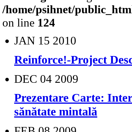
/home/psihnet/public_htm
on line
124
JAN
15
2010
Reinforce!-Project Des
DEC
04
2009
Prezentare Carte: Interv
sănătate mintală
FEB
08
2009