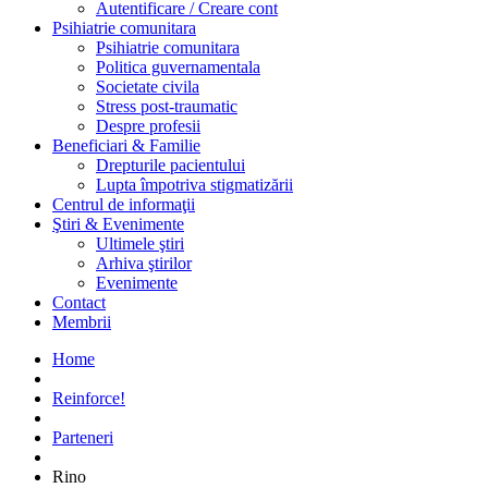
Autentificare / Creare cont
Psihiatrie comunitara
Psihiatrie comunitara
Politica guvernamentala
Societate civila
Stress post-traumatic
Despre profesii
Beneficiari & Familie
Drepturile pacientului
Lupta împotriva stigmatizării
Centrul de informaţii
Ştiri & Evenimente
Ultimele ştiri
Arhiva ştirilor
Evenimente
Contact
Membrii
Home
Reinforce!
Parteneri
Rino