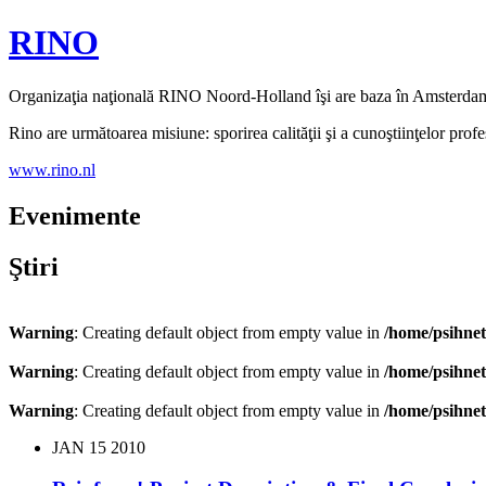
RINO
Organizaţia naţională RINO Noord-Holland îşi are baza în Amsterdam şi
Rino are următoarea misiune: sporirea calităţii şi a cunoştiinţelor profe
www.rino.nl
Evenimente
Ştiri
Warning
: Creating default object from empty value in
/home/psihnet
Warning
: Creating default object from empty value in
/home/psihnet
Warning
: Creating default object from empty value in
/home/psihnet
JAN
15
2010