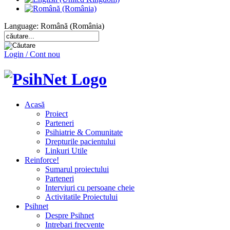
Language: Română (România)
Login / Cont nou
Acasă
Proiect
Parteneri
Psihiatrie & Comunitate
Drepturile pacientului
Linkuri Utile
Reinforce!
Sumarul proiectului
Parteneri
Interviuri cu persoane cheie
Activitatile Proiectului
Psihnet
Despre Psihnet
Intrebari frecvente