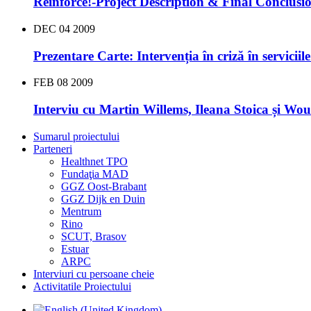
Reinforce!-Project Description & Final Conclusi
DEC
04
2009
Prezentare Carte: Intervenția în criză în serviciil
FEB
08
2009
Interviu cu Martin Willems, Ileana Stoica și Wo
Sumarul proiectului
Parteneri
Healthnet TPO
Fundaţia MAD
GGZ Oost-Brabant
GGZ Dijk en Duin
Mentrum
Rino
SCUT, Brasov
Estuar
ARPC
Interviuri cu persoane cheie
Activitatile Proiectului